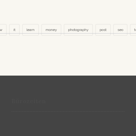
ew
it
learn
money
photography
post
seo
t
Bürozeiten
9:00 bis 17:00
Montag bis Donnerstag
9:00 bis 16:00
Freitag