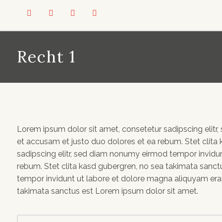
Recht 1
Lorem ipsum dolor sit amet, consetetur sadipscing elit
et accusam et justo duo dolores et ea rebum. Stet clita
sadipscing elitr, sed diam nonumy eirmod tempor invidun
rebum. Stet clita kasd gubergren, no sea takimata sanct
tempor invidunt ut labore et dolore magna aliquyam erat
takimata sanctus est Lorem ipsum dolor sit amet.