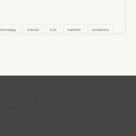
echnology
tutorial
tuts
website
wordpress
Kontakt
Adresse:
Biebricher Allee 79, 65187 Wiesbaden