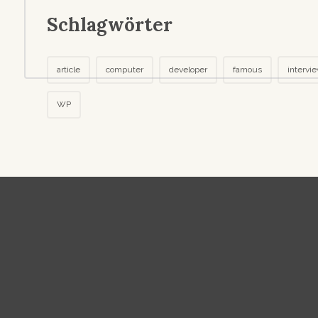
Schlagwörter
article
computer
developer
famous
intervi
WP