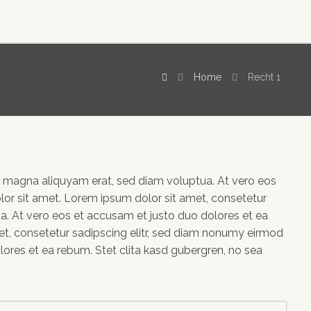
Home
Recht 1
e magna aliquyam erat, sed diam voluptua. At vero eos
lor sit amet. Lorem ipsum dolor sit amet, consetetur
a. At vero eos et accusam et justo duo dolores et ea
et, consetetur sadipscing elitr, sed diam nonumy eirmod
ores et ea rebum. Stet clita kasd gubergren, no sea