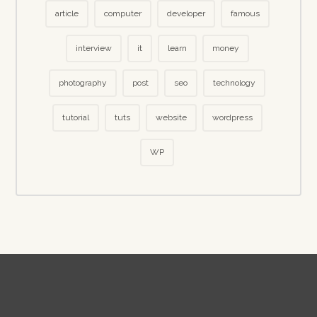
article
computer
developer
famous
interview
it
learn
money
photography
post
seo
technology
tutorial
tuts
website
wordpress
WP