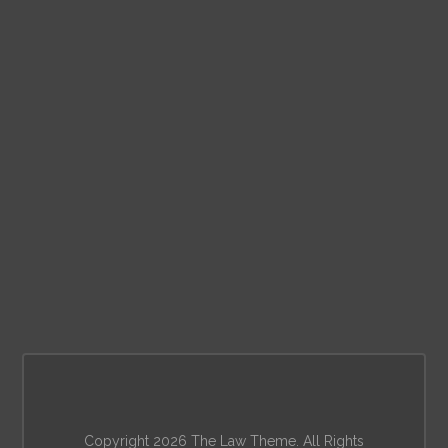
Adresse:
Biebricher Allee 79, 65187 Wiesbaden
Tel:
0611 37 57 233
Fax
0611 37 57 234
E-Mail
kanzlei@ra-kapp.de
Copyright 2026 The Law Theme. All Rights