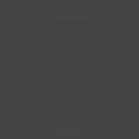
Bürozeiten
Montag bis Donnerstag
9:00 bis 17:00
Freitag
9:00 bis 16:00
Samstags & Sonntags
Termine nach Vereinbarung
geschlossen
Kontakt